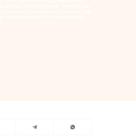
𝐂𝐍), 𝐀𝐌𝐁 𝐒𝐮𝐤𝐮𝐛𝐨 𝐒𝐚𝐫𝐚-𝐢𝐠𝐛𝐞 𝐒𝐮𝐤𝐮𝐛𝐨 𝐥𝐞𝐝 𝐚
𝐧𝐠 𝐃𝐢𝐫𝐞𝐜𝐭𝐨𝐫, 𝐍𝐢𝐠𝐞𝐫𝐢𝐚𝐧 𝐄𝐱𝐩𝐨𝐫𝐭 – 𝐈𝐦𝐩𝐨𝐫𝐭 𝐁𝐚𝐧𝐤
𝐱𝐩𝐫𝐞𝐬𝐬𝐞𝐝 𝐢𝐭 𝐜𝐨𝐦𝐦𝐢𝐭𝐦𝐞𝐧𝐭 𝐭𝐨 𝐩𝐚𝐫𝐭𝐧𝐞𝐫 𝐰𝐢𝐭𝐡
𝐞𝐬 𝐚𝐧𝐝 𝐬𝐩𝐨𝐧𝐬𝐨𝐫𝐬𝐡𝐢𝐩 𝐨𝐟 𝐢𝐭’𝐬 𝐮𝐩𝐜𝐨𝐦𝐢𝐧𝐠 𝟔𝟎𝐭𝐡
𝟎