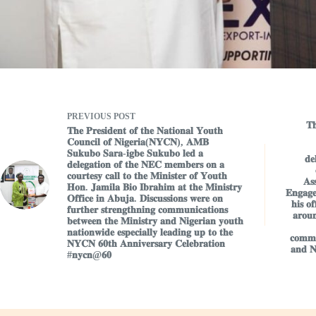
PREVIOUS
POST
𝐓𝐡
𝐓𝐡𝐞 𝐏𝐫𝐞𝐬𝐢𝐝𝐞𝐧𝐭 𝐨𝐟 𝐭𝐡𝐞 𝐍𝐚𝐭𝐢𝐨𝐧𝐚𝐥 𝐘𝐨𝐮𝐭𝐡
𝐂𝐨𝐮𝐧𝐜𝐢𝐥 𝐨𝐟 𝐍𝐢𝐠𝐞𝐫𝐢𝐚(𝐍𝐘𝐂𝐍), 𝐀𝐌𝐁
𝐒𝐮𝐤𝐮𝐛𝐨 𝐒𝐚𝐫𝐚-𝐢𝐠𝐛𝐞 𝐒𝐮𝐤𝐮𝐛𝐨 𝐥𝐞𝐝 𝐚
𝐝𝐞
𝐝𝐞𝐥𝐞𝐠𝐚𝐭𝐢𝐨𝐧 𝐨𝐟 𝐭𝐡𝐞 𝐍𝐄𝐂 𝐦𝐞𝐦𝐛𝐞𝐫𝐬 𝐨𝐧 𝐚
𝐜𝐨𝐮𝐫𝐭𝐞𝐬𝐲 𝐜𝐚𝐥𝐥 𝐭𝐨 𝐭𝐡𝐞 𝐌𝐢𝐧𝐢𝐬𝐭𝐞𝐫 𝐨𝐟 𝐘𝐨𝐮𝐭𝐡
𝐀𝐬
𝐇𝐨𝐧. 𝐉𝐚𝐦𝐢𝐥𝐚 𝐁𝐢𝐨 𝐈𝐛𝐫𝐚𝐡𝐢𝐦 𝐚𝐭 𝐭𝐡𝐞 𝐌𝐢𝐧𝐢𝐬𝐭𝐫𝐲
𝐄𝐧𝐠𝐚𝐠
𝐎𝐟𝐟𝐢𝐜𝐞 𝐢𝐧 𝐀𝐛𝐮𝐣𝐚. 𝐃𝐢𝐬𝐜𝐮𝐬𝐬𝐢𝐨𝐧𝐬 𝐰𝐞𝐫𝐞 𝐨𝐧
𝐡𝐢𝐬 𝐨
𝐟𝐮𝐫𝐭𝐡𝐞𝐫 𝐬𝐭𝐫𝐞𝐧𝐠𝐭𝐡𝐧𝐢𝐧𝐠 𝐜𝐨𝐦𝐦𝐮𝐧𝐢𝐜𝐚𝐭𝐢𝐨𝐧𝐬
𝐚𝐫𝐨𝐮
𝐛𝐞𝐭𝐰𝐞𝐞𝐧 𝐭𝐡𝐞 𝐌𝐢𝐧𝐢𝐬𝐭𝐫𝐲 𝐚𝐧𝐝 𝐍𝐢𝐠𝐞𝐫𝐢𝐚𝐧 𝐲𝐨𝐮𝐭𝐡
𝐧𝐚𝐭𝐢𝐨𝐧𝐰𝐢𝐝𝐞 𝐞𝐬𝐩𝐞𝐜𝐢𝐚𝐥𝐥𝐲 𝐥𝐞𝐚𝐝𝐢𝐧𝐠 𝐮𝐩 𝐭𝐨 𝐭𝐡𝐞
𝐜𝐨𝐦𝐦𝐮
𝐍𝐘𝐂𝐍 𝟔𝟎𝐭𝐡 𝐀𝐧𝐧𝐢𝐯𝐞𝐫𝐬𝐚𝐫𝐲 𝐂𝐞𝐥𝐞𝐛𝐫𝐚𝐭𝐢𝐨𝐧
𝐚𝐧𝐝 𝐍
#𝐧𝐲𝐜𝐧@𝟔𝟎