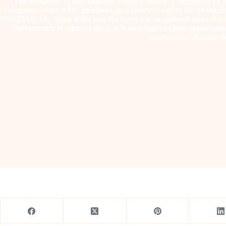
𝐓𝐡𝐞 𝐏𝐫𝐞𝐬𝐢𝐝𝐞𝐧𝐭 𝐨𝐟 𝐭𝐡𝐞 𝐍𝐚𝐭𝐢𝐨𝐧𝐚𝐥 𝐘𝐨𝐮𝐭𝐡 𝐂𝐨𝐮𝐧𝐜𝐢𝐥 𝐨𝐟 𝐍𝐢𝐠𝐞𝐫𝐢𝐚(𝐍
𝐝𝐞𝐥𝐞𝐠𝐚𝐭𝐢𝐨𝐧 𝐨𝐟 𝐭𝐡𝐞 𝐍𝐄𝐂 𝐦𝐞𝐦𝐛𝐞𝐫𝐬 𝐨𝐧 𝐚 𝐜𝐨𝐮𝐫𝐭𝐞𝐬𝐲 𝐜𝐚𝐥𝐥 𝐭𝐨 𝐭𝐡𝐞 𝐌𝐚𝐧𝐚𝐠𝐢
(𝐍𝐄𝐗𝐈𝐌), 𝐌𝐫 𝐀𝐛𝐛𝐚 𝐁𝐞𝐥𝐥𝐨 𝐚𝐧𝐝 𝐭𝐡𝐞 𝐛𝐚𝐧𝐤’𝐬 𝐦𝐚𝐧𝐚𝐠𝐞𝐦𝐞𝐧𝐭 𝐭𝐞𝐚𝐦. 𝐍𝐘𝐂𝐍 
#𝐧𝐞𝐱𝐢𝐦𝐛𝐚𝐧𝐤 𝐭𝐨 𝐞𝐝𝐮𝐜𝐚𝐭𝐞 𝐭𝐡𝐞 𝐲𝐨𝐮𝐭𝐡 𝐨𝐧 𝐢𝐦𝐩𝐨𝐫𝐭-𝐞𝐱𝐩𝐨𝐫𝐭 𝐨𝐩𝐩𝐨𝐫𝐭𝐮𝐧𝐢𝐭𝐢
𝐚𝐧𝐧𝐢𝐯𝐞𝐫𝐬𝐚𝐫𝐲 #𝐧𝐲𝐜𝐧@𝟔