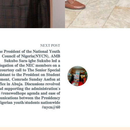
NEXT
POST
𝐞 𝐏𝐫𝐞𝐬𝐢𝐝𝐞𝐧𝐭 𝐨𝐟 𝐭𝐡𝐞 𝐍𝐚𝐭𝐢𝐨𝐧𝐚𝐥 𝐘𝐨𝐮𝐭𝐡
𝐂𝐨𝐮𝐧𝐜𝐢𝐥 𝐨𝐟 𝐍𝐢𝐠𝐞𝐫𝐢𝐚(𝐍𝐘𝐂𝐍), 𝐀𝐌𝐁
𝐒𝐮𝐤𝐮𝐛𝐨 𝐒𝐚𝐫𝐚-𝐢𝐠𝐛𝐞 𝐒𝐮𝐤𝐮𝐛𝐨 𝐥𝐞𝐝 𝐚
𝐥𝐞𝐠𝐚𝐭𝐢𝐨𝐧 𝐨𝐟 𝐭𝐡𝐞 𝐍𝐄𝐂 𝐦𝐞𝐦𝐛𝐞𝐫𝐬 𝐨𝐧 𝐚
𝐜𝐨𝐮𝐫𝐭𝐞𝐬𝐲 𝐜𝐚𝐥𝐥 𝐭𝐨 𝐓𝐡𝐞 𝐒𝐞𝐧𝐢𝐨𝐫 𝐒𝐩𝐞𝐜𝐢𝐚𝐥
𝐢𝐬𝐭𝐚𝐧𝐭 𝐭𝐨 𝐭𝐡𝐞 𝐏𝐫𝐞𝐬𝐢𝐝𝐞𝐧𝐭 𝐨𝐧 𝐒𝐭𝐮𝐝𝐞𝐧𝐭
𝐦𝐞𝐧𝐭, 𝐂𝐨𝐦𝐫𝐚𝐝𝐞 𝐒𝐮𝐧𝐝𝐚𝐲 𝐀𝐬𝐞𝐟𝐨𝐧 𝐚𝐭
𝐟𝐢𝐜𝐞 𝐢𝐧 𝐀𝐛𝐮𝐣𝐚. 𝐃𝐢𝐬𝐜𝐮𝐬𝐬𝐢𝐨𝐧𝐬 𝐫𝐞𝐯𝐨𝐥𝐯𝐞𝐝
𝐝 𝐬𝐮𝐩𝐩𝐨𝐫𝐭𝐢𝐧𝐠 𝐭𝐡𝐞 𝐚𝐝𝐦𝐢𝐧𝐢𝐬𝐭𝐫𝐚𝐭𝐢𝐨𝐧'𝐬
#𝐫𝐞𝐧𝐞𝐰𝐞𝐝𝐡𝐨𝐩𝐞 𝐚𝐠𝐞𝐧𝐝𝐚 𝐚𝐧𝐝 𝐞𝐚𝐬𝐞 𝐨𝐟
𝐧𝐢𝐜𝐚𝐭𝐢𝐨𝐧𝐬 𝐛𝐞𝐭𝐰𝐞𝐞𝐧 𝐭𝐡𝐞 𝐏𝐫𝐞𝐬𝐢𝐝𝐞𝐧𝐜𝐲
𝐠𝐞𝐫𝐢𝐚𝐧 𝐲𝐨𝐮𝐭𝐡/𝐬𝐭𝐮𝐝𝐞𝐧𝐭𝐬 𝐧𝐚𝐭𝐢𝐨𝐧𝐰𝐢𝐝𝐞
#𝐧𝐲𝐜𝐧@𝟔𝟎